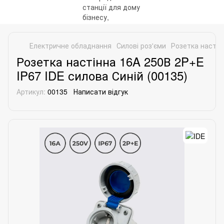
Електричне обладнання
Силові роз'єми
Розетка настін
Розетка настінна 16A 250В 2P+E
IP67 IDE силова Синій (00135)
Артикул:
00135
Написати відгук