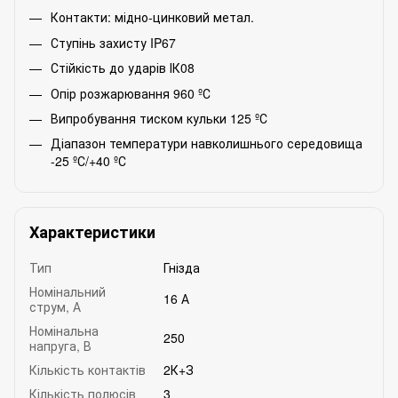
Контакти: мідно-цинковий метал.
Ступінь захисту IP67
Стійкість до ударів ІК08
Опір розжарювання 960 ºС
Випробування тиском кульки 125 ºС
Діапазон температури навколишнього середовища
-25 ºС/+40 ºС
Характеристики
Тип
Гнізда
Номінальний
16 А
струм, А
Номінальна
250
напруга, В
Кількість контактів
2К+З
Кількість полюсів
3