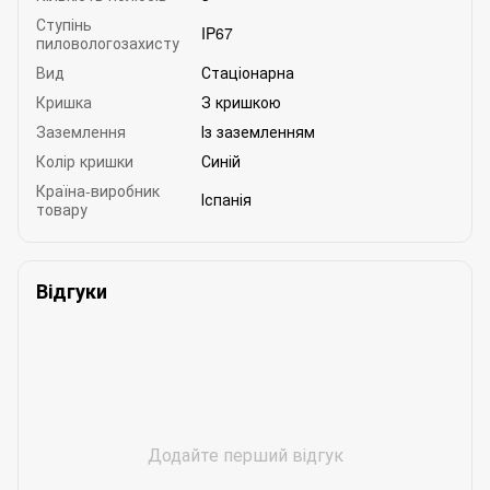
Ступінь
IP67
пиловологозахисту
Вид
Стаціонарна
Кришка
З кришкою
Заземлення
Із заземленням
Колір кришки
Синій
Країна-виробник
Іспанія
товару
Відгуки
Додайте перший відгук