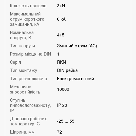
Кількість полюсів
3+N
Максимальний
струм короткого
6 кА
замикання, кА
Номінальна
415
напруга, В
Тип напруги
Змінний струм (AC)
Розмір місця на DIN
1
Серія
RKN
Тип монтажу
DIN-рейка
Тип розчіплювача
Електромагнітний
Механічна
10000
зносостійкість
Ступінь
пиловологозахисту,
IP 20
IP
Діапазон робочих
-25 ... 55
температур, C
Ширина, мм
72