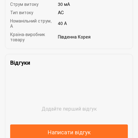
Струм витоку
30 мА
Тип витоку
AC
Номанільний струм,
40 А
А
Країна-виробник
Південна Корея
товару
Відгуки
Додайте перший відгук
Написати відгук