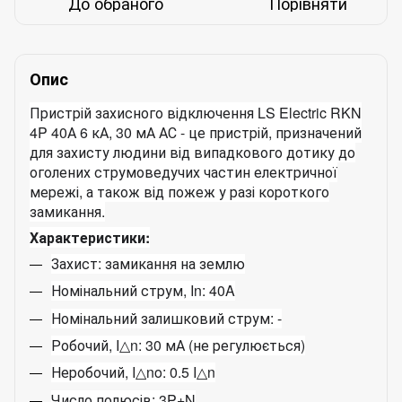
До обраного
Порівняти
Опис
Пристрій захисного відключення LS Electric RKN
4P 40А 6 кА, 30 мА АС - це пристрій, призначений
для захисту людини від випадкового дотику до
оголених струмоведучих частин електричної
мережі, а також від пожеж у разі короткого
замикання.
Характеристики:
Захист: замикання на землю
Номінальний струм, In: 40A
Номінальний залишковий струм: -
Робочий, I
△
n: 30 мА (не регулюється)
Неробочий, I
△
no: 0.5 I
△
n
Число полюсів: 3P+N