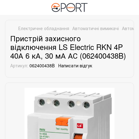
Електричне обладнання
Автоматичні вимикачі
Автомат
Пристрій захисного
відключення LS Electric RKN 4P
40А 6 кА, 30 мА АС (062400438B)
Артикул:
062400438B
Написати відгук