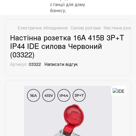
Електричне обладнання
Силові роз'єми
Настінна розет
Настінна розетка 16A 415В 3P+T
IP44 IDE силова Червоний
(03322)
Артикул:
03322
Написати відгук