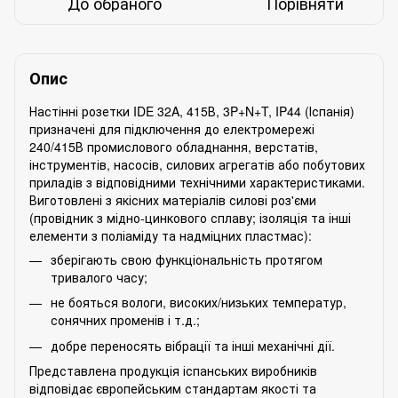
До обраного
Порівняти
Опис
Настінні розетки IDE 32A, 415В, 3P+N+T, IP44 (Іспанія)
призначені для підключення до електромережі
240/415В промислового обладнання, верстатів,
інструментів, насосів, силових агрегатів або побутових
приладів з відповідними технічними характеристиками.
Виготовлені з якісних матеріалів силові роз'єми
(провідник з мідно-цинкового сплаву; ізоляція та інші
елементи з поліаміду та надміцних пластмас):
зберігають свою функціональність протягом
тривалого часу;
не бояться вологи, високих/низьких температур,
сонячних променів і т.д.;
добре переносять вібрації та інші механічні дії.
Представлена ​​продукція іспанських виробників
відповідає європейським стандартам якості та