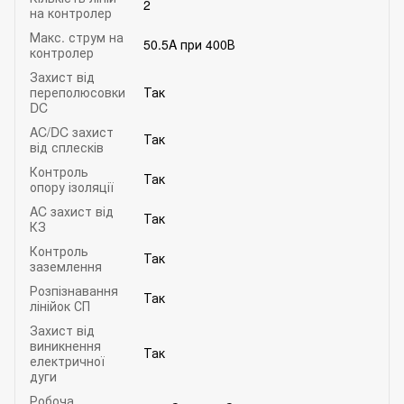
2
на контролер
Макс. струм на
50.5A при 400В
контролер
Захист від
переполюсовки
Так
DC
AC/DC захист
Так
від сплесків
Контроль
Так
опору ізоляції
AC захист від
Так
КЗ
Контроль
Так
заземлення
Розпізнавання
Так
лінійок СП
Захист від
виникнення
Так
електричної
дуги
Робоча