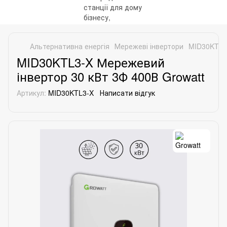
Альтернативна енергія
Мережеві інвертори
MID30KTL3-
MID30KTL3-X Мережевий
інвертор 30 кВт 3Ф 400В Growatt
Артикул:
MID30KTL3-X
Написати відгук