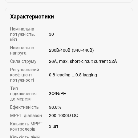
Характеристики
Номінальна
потужність,
30
кВт
Номінальна
230В/400В (340-440В)
напруга
Сила струму
26А, max. short-circuit current 32A
Регульований
коефіцієнт
0.8 leading ...0.8 lagging
потужності
Тип
підключення
3Ф/N/PE
до мережі
Ефективність
98.8%
MPPТ діапазон
200-1000D DC
Кількість MPPT
3 шт
контролерів
Кількість ліній