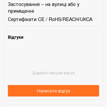
Застосування –
н
а вулиці або у
приміщенн
і
Сертифікати CE / RoHS/REACH/UKCA
Відгуки
Додайте перший відгук
Написати відгук