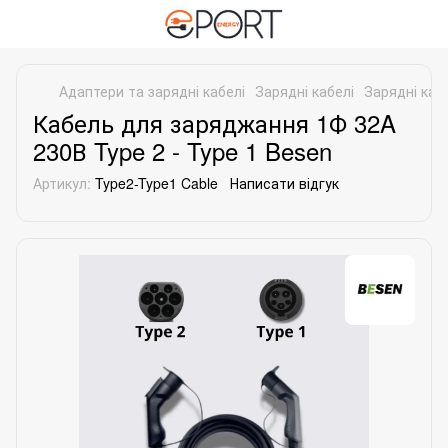
Адаптери та зарядні кабелі
Зарядні кабелі
Зарядні каб
Кабель для заряджання 1Ф 32A
230В Type 2 - Type 1 Besen
Артикул:
Type2-Type1 Cable
Написати відгук