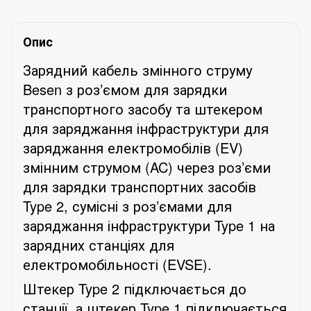
Опис
Зарядний кабель змінного струму
Besen
з роз’ємом для зарядки
транспортного засобу та штекером
для заряджання інфраструктури для
заряджання електромобілів (
EV
)
змінним струмом (
AC
) через роз’єми
для зарядки транспортних засобів
Type
2, сумісні з роз’ємами для
заряджання інфраструктури
Type
1 на
зарядних станціях для
електромобільності (
EVSE
).
Штекер
Type
2
підключається до
станції, а штекер
Type
1
підключається