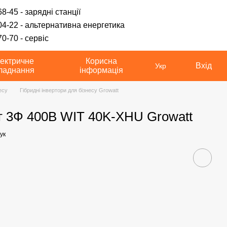
8-45 - зарядні станції
04-22 - альтернативна енергетика
0-70 - сервіс
ектричне
Корисна
Вхід
Укр
ладнання
інформація
есу
Гібридні інвертори для бізнесу Growatt
Вт 3Ф 400В WIT 40K-XHU Growatt
ук