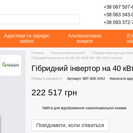
+38 067 507-6
+38 063 343-
+38 093 372-7
Адаптери та зарядні
Альтернативна
Ел
кабелі
енергія
об
Головна
Альтернативна енергія
Гібридні інвертори для бізн
Гібридний інвертор на 40 кВт 3Ф 400В WIT 40K-XHU Growatt
Гібридний інвертор на 40 к
Немає в наявності
Артикул: WIT 40K-XHU
Написати відг
222 517 грн
Увійти
для відображення накопичувальної знижки
%
Повідомити, коли з'явиться