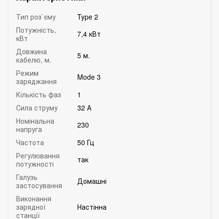
Тип роз`єму
Type 2
Потужність,
7,4 кВт
кВт
Довжина
5 м.
кабелю, м.
Режим
Mode 3
заряджання
Кількість фаз
1
Сила струму
32 А
Номінальна
230
напруга
Частота
50 Гц
Регулювання
так
потужності
Галузь
Домашні
застосування
Виконання
зарядної
Настінна
станції