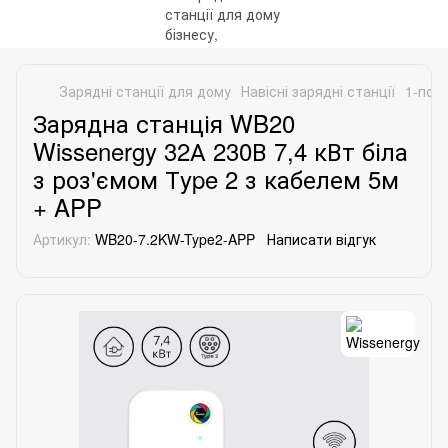
Зарядні станції для дому
Навісні зарядні станції
1-порт
Зарядна станція WB20
Wissenergy 32А 230В 7,4 кВт біла
з роз'ємом Тype 2 з кабелем 5м
+ APP
Артикул:
WB20-7.2KW-Type2-APP
Написати відгук