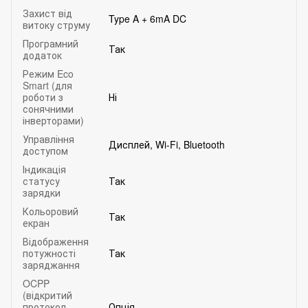
Захист від
Type A + 6mA DC
витоку струму
Програмний
Так
додаток
Режим Eco
Smart (для
роботи з
Ні
сонячними
інверторами)
Управління
Дисплей, Wi-Fi, Bluetooth
доступом
Індикація
статусу
Так
зарядки
Кольоровий
Так
екран
Відображення
потужності
Так
заряджання
OCPP
(відкритий
протокол
Опція