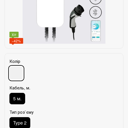
Хіт
−42%
Колір
Кабель, м.
5 м.
Тип роз`єму
Type 2