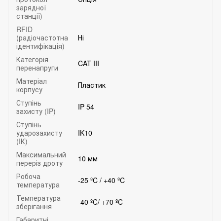
зарядної
станції)
RFID
(радіочастотна
Ні
ідентифікація)
Категорія
CAT III
перенапруги
Матеріал
Пластик
корпусу
Ступінь
IP 54
захисту (IP)
Ступінь
ударозахисту
IK10
(IК)
Максимальний
10 мм
переріз дроту
Робоча
-25 ºC / +40 ºC
температура
Температура
-40 ºC/ +70 ºC
зберігання
Габаритні