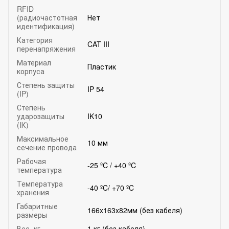
RFID
(радиочастотная
Нет
идентификация)
Категория
CAT III
перенапряжения
Материал
Пластик
корпуса
Степень защиты
IP 54
(IP)
Степень
ударозащиты
IK10
(IК)
Максимальное
10 мм
сечение провода
Рабочая
-25 ºC / +40 ºC
температура
Температура
-40 ºC/ +70 ºC
хранения
Габаритные
166x163x82мм (без кабеля)
размеры
Вес, кг
1 кг (без кабеля)