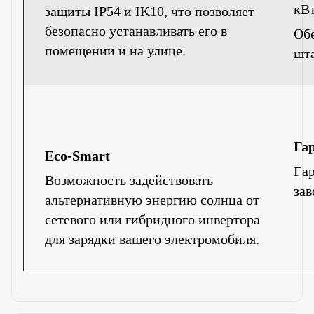
кВт
защиты IP54 и IK10, что позволяет
безопасно устанавливать его в
Обе
помещении и на улице.
шта
Га
Eco-Smart
Гар
Возможно
сть
задействовать
зав
альтернативную энергию солнца от
сетевого или гибридного инвертора
для зарядки вашего электромобиля.