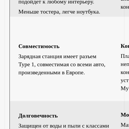
подойдет к любому интерьеру.
кон
Меньше тостера, легче ноутбука.
Ко
Совместимость
Пла
Зарядная станция имеет разъем
неп
Type 1, совместимая со всеми авто,
кон
произведенными в Европе.
ус
My
Мо
Долговечность
Ма
Защищен от воды и пыли с классами