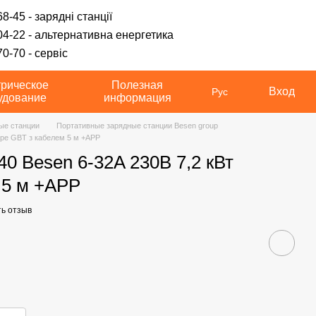
8-45 - зарядні станції
04-22 - альтернативна енергетика
0-70 - сервіс
трическое
Полезная
Вход
Рус
удование
информация
ые станции
Портативные зарядные станции Besen group
ype GBT з кабелем 5 м +APP
0 Besen 6-32A 230В 7,2 кВт
 5 м +APP
ь отзыв