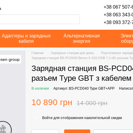
+38 067 507-6
а
+38 063 343-
+38 093 372-7
Адаптеры и зарядные
Альтернативная
Элек
кабеля
энергия
обор
Главная
Зарядные станции для дома
Портативные зарядн
Зарядная станция BS-PCD040 Besen 6-32A 230В 7,2 кВт разъем T
Зарядная станция BS-PCD04
разъем Type GBT з кабелем
В наличии
Артикул: BS-PCD040 Type GBT+APP
Написат
10 890 грн
14 000 грн
Войти
для отображения накопительной скидки
%