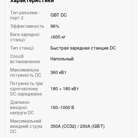
Характеристики
Тип разъема -
GBT DC
порт 2
Эффективность
96%
Вага зарядної
≤600 кг
станції
Тип станції
Быстрая зарядная станция DC
Спосіб
Напольный
встановлення
Максимальна
360 кВт
потужність DC
Потужність при
одночасному
180 + 180 кВт
DC-заряджанні
Діапазон
вихідної
150–1000 В
напруги DC
Максимальний
вихідний струм
350А (CCS2) / 250А (GB/T)
DC