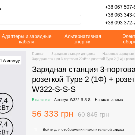
+38 067 507-6
а
+38 063 343-
+38 093 372-7
Адаптеры и зарядные
Альтернативная
Элек
кабеля
энергия
обор
Главная
Зарядные станции для дома
Навесные зарядные 
Зарядная станция 3-портовая 22кВт с розеткой Type 2 (1Ф)+ розетк
Зарядная станция 3-портовая
розеткой Type 2 (1Ф) + розет
W322-S-S-S
В наличии
Артикул: W322-S-S-S
Написать отзыв
56 333 грн
60 845 грн
Войти
для отображения накопительной скидки
%