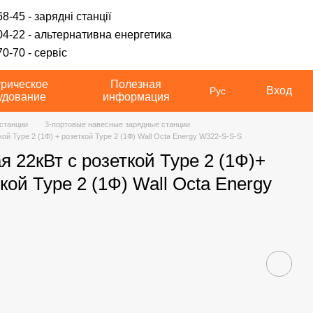
8-45 - зарядні станції
04-22 - альтернативна енергетика
0-70 - сервіс
трическое
Полезная
Вход
Рус
удование
информация
станции
3-портовые навесные зарядные станции
ой Type 2 (1Ф) + розеткой Type 2 (1Ф) Wall Octa Energy W322-S-S-S
 22кВт с розеткой Type 2 (1Ф)+
кой Type 2 (1Ф) Wall Octa Energy