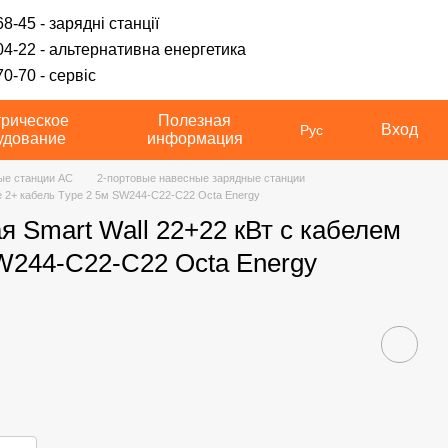
8-45 - зарядні станції
04-22 - альтернативна енергетика
0-70 - сервіс
трическое
Полезная
Вход
Рус
удование
информация
ые станции AC
2-портовые навесные зарядные станции
pe 2+ кабель Тype 2 5м SW244-C22-C22 Octa Energy
я Smart Wall 22+22 кВт с кабелем
SW244-C22-C22 Octa Energy