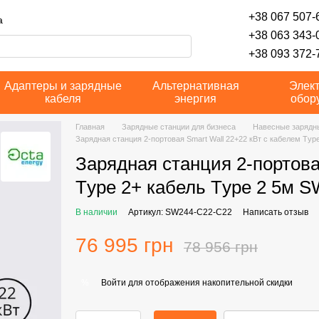
+38 067 507-6
а
+38 063 343-
+38 093 372-7
Адаптеры и зарядные
Альтернативная
Элек
кабеля
энергия
обор
Главная
Зарядные станции для бизнеса
Навесные зарядн
Зарядная станция 2-портовая Smart Wall 22+22 кВт с кабелем Тy
Зарядная станция 2-портова
Тype 2+ кабель Тype 2 5м 
В наличии
Артикул: SW244-C22-C22
Написать отзыв
76 995 грн
78 956 грн
Войти
для отображения накопительной скидки
%