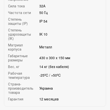
Сила тока
32А
Частота сети
50 Гц
Степень
IP 54
защиты (IP)
Степень
ударозащиты
IK 10
(IК)
Матриал
Металл
корпуса
Габаритные
430 х 300 х 150 мм
размеры
Вес, кг
14 кг (без кабеля)
Рабочая
-25ºC / +50ºC
температура
Страна-
производитель
Украина
товара
Гарантия
12 месяцев