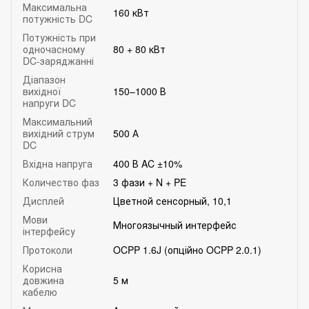
Максимальна
160 кВт
потужність DC
Потужність при
одночасному
80 + 80 кВт
DC-заряджанні
Діапазон
вихідної
150–1000 В
напруги DC
Максимальний
вихідний струм
500 А
DC
Вхідна напруга
400 В AC ±10%
Количество фаз
3 фази + N + PE
Дисплей
Цветной сенсорный, 10,1
Мови
Многоязычный интерфейс
інтерфейсу
Протоколи
OCPP 1.6J (опційно OCPP 2.0.1)
Корисна
довжина
5 м
кабелю