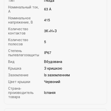
Тип
Гнізда
Номинальный ток,
63 А
А
Номинальное
415
напряжение, В
Количество
3К+Н+З
контактов
Количество
5
полюсов
Степень
IP67
пылевлагозащиты
Вид
Вбудована
Крышка
З кришкою
Заземление
Із заземленням
Цвет крышки
Червоний
Страна-
производитель
Іспанія
товара