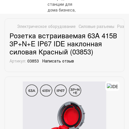
Электрическое оборудование
Силовые разъемы
Розет
Розетка встраиваемая 63A 415В
3P+N+E IP67 IDE наклонная
силовая Красный (03853)
Артикул:
03853
Написать отзыв