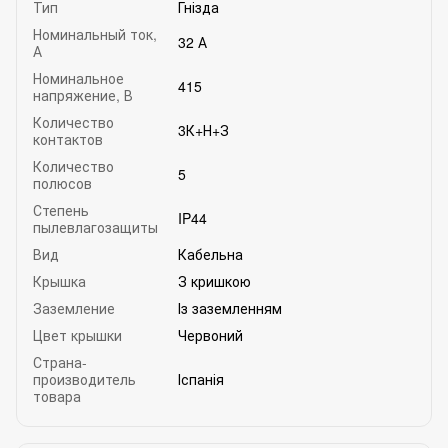
Тип
Гнізда
Номинальный ток,
32 А
А
Номинальное
415
напряжение, В
Количество
3К+Н+З
контактов
Количество
5
полюсов
Степень
IP44
пылевлагозащиты
Вид
Кабельна
Крышка
З кришкою
Заземление
Із заземленням
Цвет крышки
Червоний
Страна-
производитель
Іспанія
товара