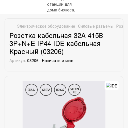
Электрическое оборудование
Силовые разъемы
Розет
Розетка кабельная 32A 415В
3P+N+E IP44 IDE кабельная
Красный (03206)
Артикул:
03206
Написать отзыв