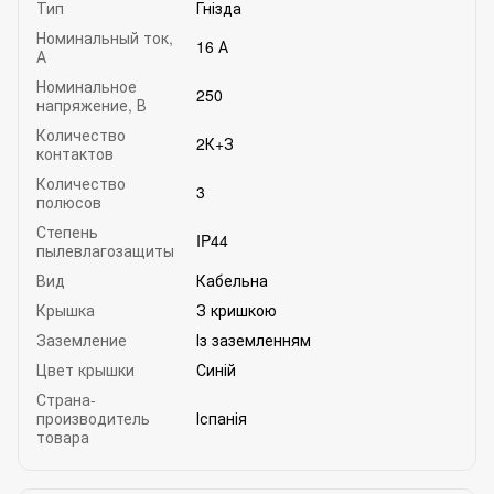
Тип
Гнізда
Номинальный ток,
16 А
А
Номинальное
250
напряжение, В
Количество
2К+З
контактов
Количество
3
полюсов
Степень
IP44
пылевлагозащиты
Вид
Кабельна
Крышка
З кришкою
Заземление
Із заземленням
Цвет крышки
Синій
Страна-
производитель
Іспанія
товара