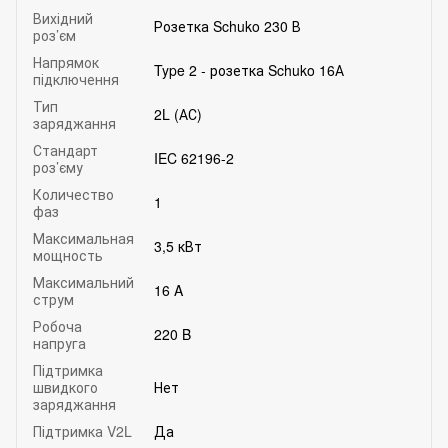
Вихідний
Розетка Schuko 230 В
роз’єм
Напрямок
Type 2 - розетка Schuko 16А
підключення
Тип
2L (АС)
заряджання
Стандарт
IEC 62196-2
роз’єму
Количество
1
фаз
Максимальная
3,5 кВт
мощность
Максимальний
16 A
струм
Робоча
220 B
напруга
Підтримка
швидкого
Нет
заряджання
Підтримка V2L
Да