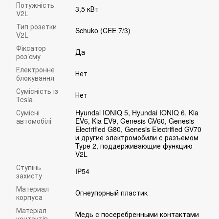
Потужність
3,5 кВт
V2L
Тип розетки
Schuko (CEE 7/3)
V2L
Фіксатор
Да
роз’єму
Електронне
Нет
блокування
Сумісність із
Нет
Tesla
Сумісні
Hyundai IONIQ 5, Hyundai IONIQ 6, Kia
автомобілі
EV6, Kia EV9, Genesis GV60, Genesis
Electrified G80, Genesis Electrified GV70
и другие электромобили с разъемом
Type 2, поддерживающие функцию
V2L
Ступінь
IP54
захисту
Материал
Огнеупорный пластик
корпуса
Матеріал
Медь с посеребренными контактами
контактів