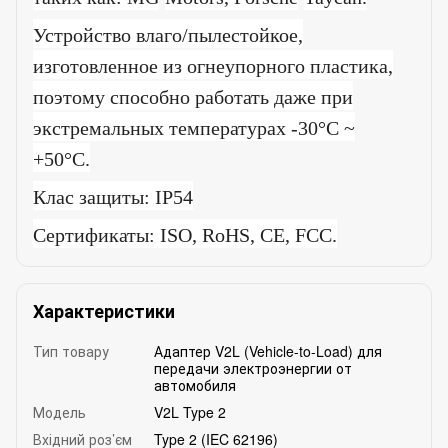
Устройство влаго/пылестойкое,
изготовленное из огнеупорного пластика,
поэтому способно работать даже при
экстремальных температурах -30°C ~
+50°C.
Клас защиты:
IP
54
Сертификаты:
ISO
,
RoHS
,
CE
,
FCC
.
Характеристики
Тип товару
Адаптер V2L (Vehicle-to-Load) для
передачи электроэнергии от
автомобиля
Модель
V2L Type 2
Вхідний роз’єм
Type 2 (IEC 62196)