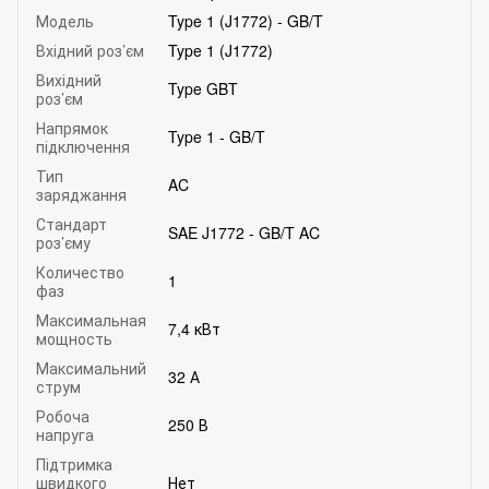
Модель
Type 1 (J1772) - GB/T
Вхідний роз’єм
Type 1 (J1772)
Вихідний
Type GBT
роз’єм
Напрямок
Type 1 - GB/T
підключення
Тип
AC
заряджання
Стандарт
SAE J1772 - GB/T AC
роз’єму
Количество
1
фаз
Максимальная
7,4 кВт
мощность
Максимальний
32 А
струм
Робоча
250 В
напруга
Підтримка
швидкого
Нет