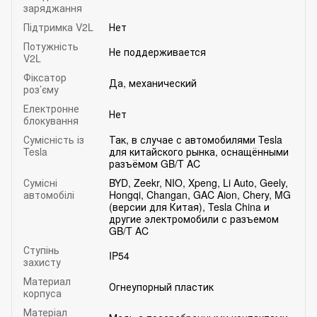
заряджання
Підтримка V2L
Нет
Потужність
Не поддерживается
V2L
Фіксатор
Да, механический
роз’єму
Електронне
Нет
блокування
Сумісність із
Так, в случае с автомобилями Tesla
Tesla
для китайского рынка, оснащёнными
разъёмом GB/T AC
Сумісні
BYD, Zeekr, NIO, Xpeng, Li Auto, Geely,
автомобілі
Hongqi, Changan, GAC Aion, Chery, MG
(версии для Китая), Tesla China и
другие электромобили с разъемом
GB/T AC
Ступінь
IP54
захисту
Материал
Огнеупорный пластик
корпуса
Матеріал