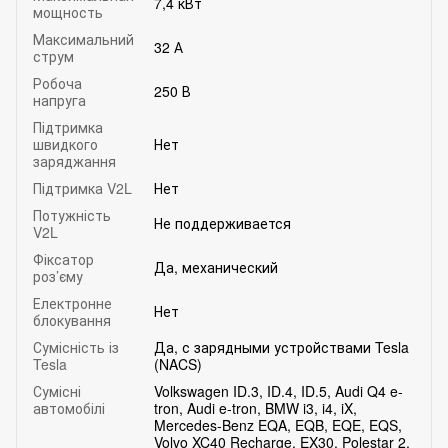
7,4 кВт
мощность
Максимальний
32 А
струм
Робоча
250 В
напруга
Підтримка
швидкого
Нет
заряджання
Підтримка V2L
Нет
Потужність
Не поддерживается
V2L
Фіксатор
Да, механический
роз’єму
Електронне
Нет
блокування
Сумісність із
Да, с зарядными устройствами Tesla
Tesla
(NACS)
Сумісні
Volkswagen ID.3, ID.4, ID.5, Audi Q4 e-
автомобілі
tron, Audi e-tron, BMW i3, i4, iX,
Mercedes-Benz EQA, EQB, EQE, EQS,
Volvo XC40 Recharge, EX30, Polestar 2,