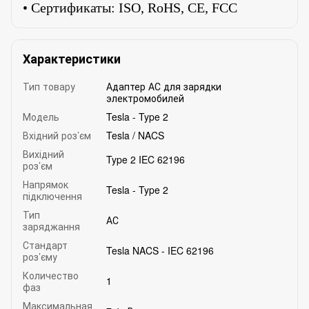
• Сертификаты: ISO, RoHS, CE, FCC
Характеристики
Тип товару
Адаптер АС для зарядки
электромобилей
Модель
Tesla - Type 2
Вхідний роз’єм
Tesla / NACS
Вихідний
Type 2 IEC 62196
роз’єм
Напрямок
Tesla - Type 2
підключення
Тип
АС
заряджання
Стандарт
Tesla NACS - IEC 62196
роз’єму
Количество
1
фаз
Максимальная