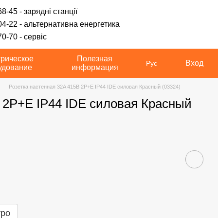
8-45 - зарядні станції
04-22 - альтернативна енергетика
0-70 - сервіс
трическое
Полезная
Вход
Рус
удование
информация
Розетка настенная 32A 415В 2P+E IP44 IDE силовая Красный (03324)
 2P+E IP44 IDE силовая Красный
тро