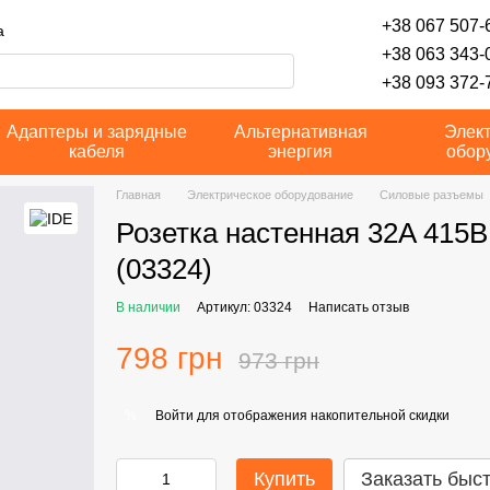
+38 067 507-6
а
+38 063 343-
+38 093 372-7
Адаптеры и зарядные
Альтернативная
Элек
кабеля
энергия
обор
Главная
Электрическое оборудование
Силовые разъемы
Розетка настенная 32A 415В
(03324)
В наличии
Артикул: 03324
Написать отзыв
798 грн
973 грн
Войти
для отображения накопительной скидки
%
Купить
Заказать быс