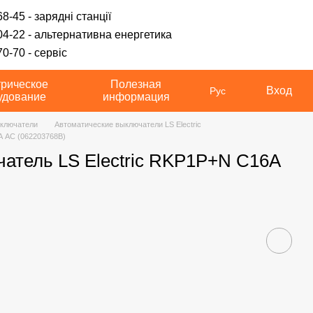
8-45 - зарядні станції
04-22 - альтернативна енергетика
0-70 - сервіс
трическое
Полезная
Вход
Рус
удование
информация
ключатели
Автоматические выключатели LS Electric
А АС (062203768B)
тель LS Electric RKP1P+N С16А