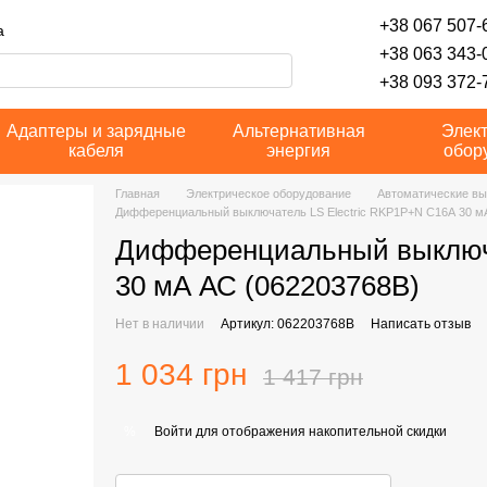
+38 067 507-6
а
+38 063 343-
+38 093 372-7
Адаптеры и зарядные
Альтернативная
Элек
кабеля
энергия
обор
Главная
Электрическое оборудование
Автоматические вы
Дифференциальный выключатель LS Electric RKP1P+N С16А 30 м
Дифференциальный выключа
30 мА АС (062203768B)
Нет в наличии
Артикул: 062203768B
Написать отзыв
1 034 грн
1 417 грн
Войти
для отображения накопительной скидки
%