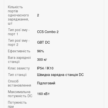
Кількість
портів
одночасного
2
заряджання,
шт
Тип роз`єму -
ССS Combo 2
порт 1
Тип роз`єму -
GBT DC
порт 2
Ефективність
96%
Вага зарядної
300 кг
станції
Клас захисту
ІР54 / ІК10
Тип станції
Швидка зарядна станція DC
Спосіб
Підлоговий
встановлення
Максимальна
160 кВт
потужність DC
Потужність
при