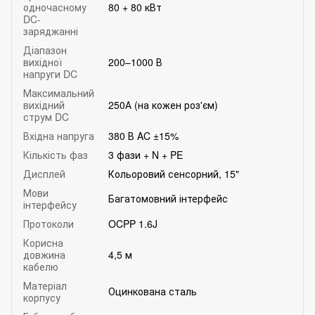
одночасному
80 + 80 кВт
DC-
заряджанні
Діапазон
вихідної
200–1000 В
напруги DC
Максимальний
вихідний
250А (на кожен роз'єм)
струм DC
Вхідна напруга
380 В AC ±15%
Кількість фаз
3 фази + N + PE
Дисплей
Кольоровий сенсорний, 15"
Мови
Багатомовний інтерфейс
інтерфейсу
Протоколи
OCPP 1.6J
Корисна
довжина
4,5 м
кабелю
Матеріал
Оцинкована сталь
корпусу